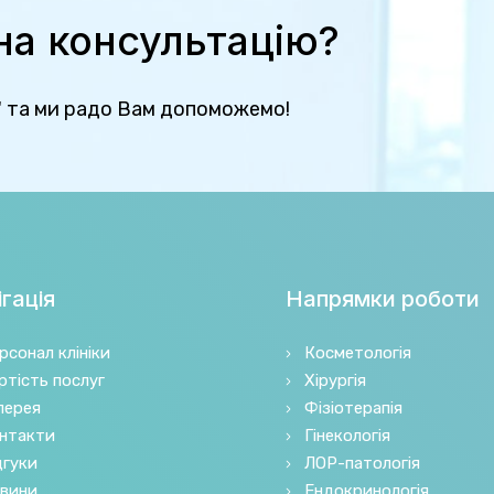
 на консультацію?
" та ми радо Вам допоможемо!
гація
Напрямки роботи
рсонал клініки
Косметологія
ртість послуг
Хірургія
лерея
Фізіотерапія
нтакти
Гінекологія
дгуки
ЛОР-патологія
вини
Ендокринологія