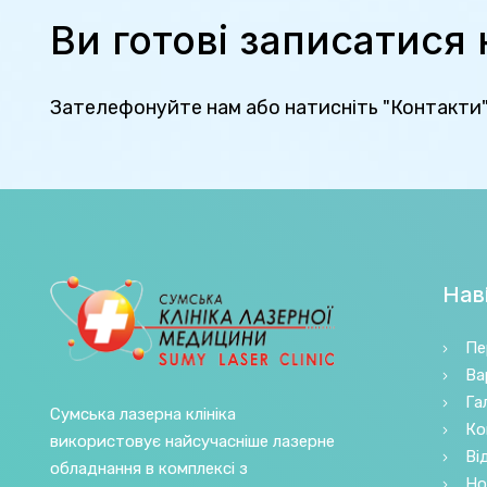
Ви готові записатися
Зателефонуйте нам або натисніть "Контакти
Наві
Пе
Ва
Га
Сумська лазерна клініка
Ко
використовує найсучасніше лазерне
Ві
обладнання в комплексі з
Но