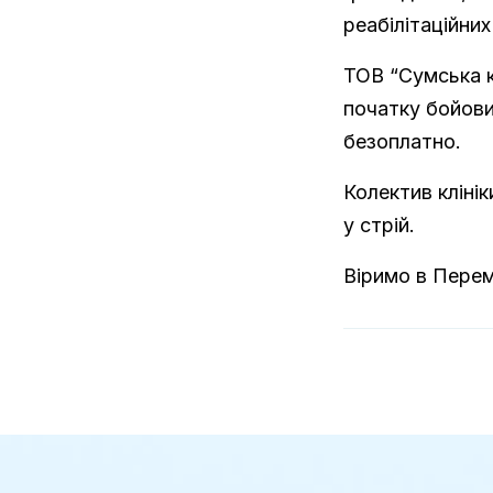
реабілітаційних
ТОВ “Сумська к
початку бойови
безоплатно.
Колектив кліні
у стрій.
Віримо в Перем