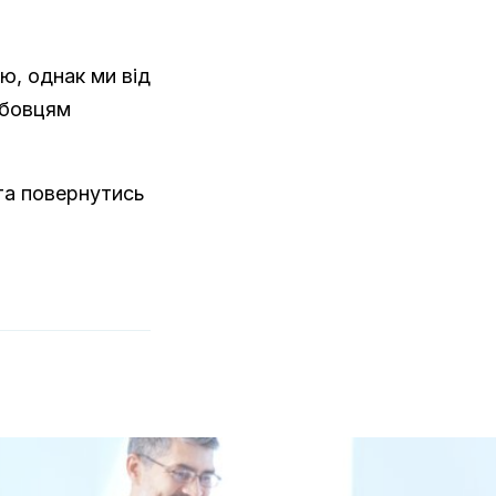
ю, однак ми від
жбовцям
та повернутись