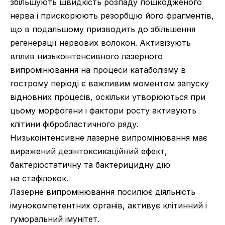
збільшують швидкість розпаду пошкодженого
нерва і прискорюють резорбцію його фрагментів,
що в подальшому призводить до збільшення
регенерації нервових волокон. Активізують
вплив низькоінтенсивного лазерного
випромінювання на процеси катаболізму в
гострому періоді є важливим моментом запуску
відновних процесів, оскільки утворюються при
цьому морфогени і фактори росту активують
клітини фібробластичного ряду.
Низькоінтенсивне лазерне випромінювання має
виражений дезінтоксикаційний ефект,
бактеріостатичну та бактерицидну дію
на стафілокок.
Лазерне випромінювання посилює діяльність
імунокомпетентних органів, активує клітинний і
гуморальний імунітет.