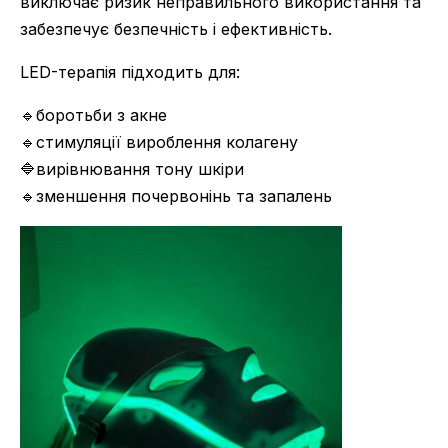
виключає ризик неправильного використання та
забезпечує безпечність і ефективність.
LED-терапія підходить для:
🔹боротьби з акне
🔹стимуляції вироблення колагену
🔷вирівнювання тону шкіри
🔹зменшення почервонінь та запалень