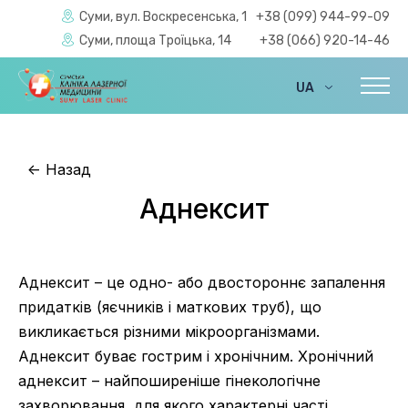
Суми, вул. Воскресенська, 1
+38 (099) 944-99-09
Суми, площа Троїцька, 14
+38 (066) 920-14-46
UA
EN
<-
Назад
Аднексит
Аднексит – це одно- або двостороннє запалення
придатків (яєчників і маткових труб), що
викликається різними мікроорганізмами.
Аднексит буває гострим і хронічним. Хронічний
аднексит – найпоширеніше гінекологічне
захворювання, для якого характерні часті