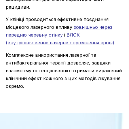
рецидиви.
У клініці проводиться ефективне поєднання
місцевого лазерного впливу
зовнішньо через
передню черевну стінку
і
ВЛОК
(внутрішньовенне лазерне опромінення крові)
.
Комплексне використання лазерної та
антибактеріальної терапії дозволяє, завдяки
взаємному потенціюванню отримати виражений
клінічний ефект кожного з цих методів лікування
окремо.