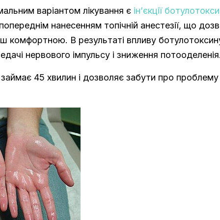
альним варіантом лікування є
ін’єкції ботулотокс
попереднім нанесенням топічній анестезії, що доз
ш комфортною. В результаті впливу ботулотоксин
едачі нервового імпульсу і зниження потооделенія
займає 45 хвилин і дозволяє забути про проблему 