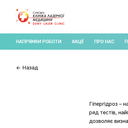
НАПРЯМКИ РОБОТИ
АКЦІЇ
ПРО НАС
П
<-
Назад
Гіпергідроз – 
ряд тестів, на
дозволяє визна