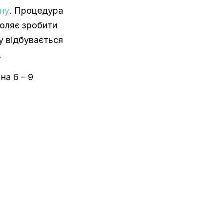
ину
. Процедура
воляє зробити
у відбувається
.
на 6 – 9