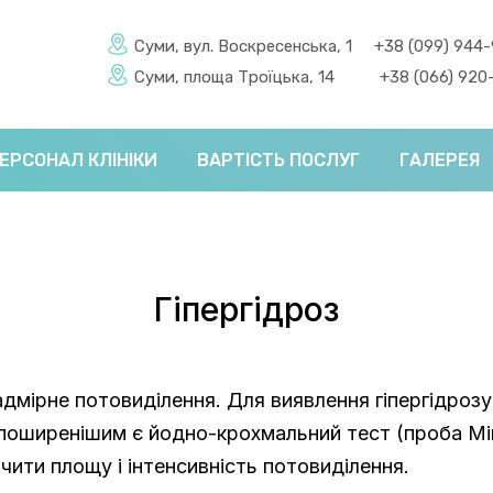
Суми, вул. Воскресенська, 1
+38 (099) 944
Суми, площа Троїцька, 14
+38 (066) 920
ЕРСОНАЛ КЛІНІКИ
ВАРТІСТЬ ПОСЛУГ
ГАЛЕРЕЯ
Гіпергідроз
надмірне потовиділення. Для виявлення гіпергідроз
йпоширенішим є йодно-крохмальний тест (проба Мі
чити площу і інтенсивність потовиділення.