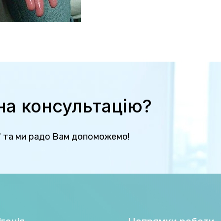
 на консультацію?
" та ми радо Вам допоможемо!