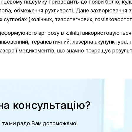
кінцевому підсумку призводить до появи болю, куль
лоба, обмеження рухливості. Дане захворювання з
х суглобах (колінних, тазостегнових, гомілковостопн
деформуючого артрозу в клініці використовуються 
шньовенний, терапевтичний, лазерна акупунктура, 
азера і медикаментів, що значно покращує результ
 на консультацію?
" та ми радо Вам допоможемо!