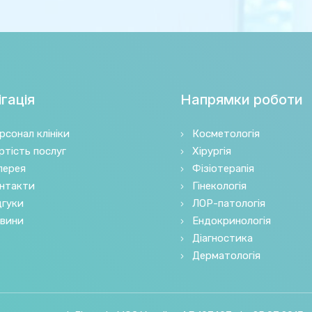
гація
Напрямки роботи
рсонал клініки
Косметологія
ртість послуг
Хірургія
лерея
Фізіотерапія
нтакти
Гінекологія
дгуки
ЛОР-патологія
вини
Ендокринологія
Діагностика
Дерматологія