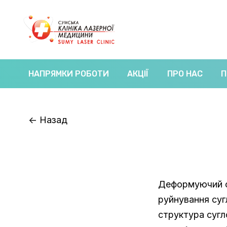
НАПРЯМКИ РОБОТИ
АКЦІЇ
ПРО НАС
П
<-
Назад
Деформуючий о
руйнування суг
структура сугл