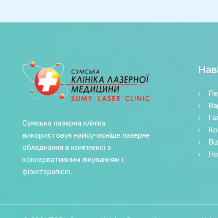
Наві
Пе
Ва
Га
Сумська лазерна клініка
Ко
використовує найсучасніше лазерне
Ві
обладнання в комплексі з
Но
консервативним лікуванням і
фізіотерапією.