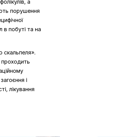
олікулів, а
яють порушення
ецифічної
 в побуті та на
о скальпеля».
я проходить
раційному
загоєння і
і, лікування