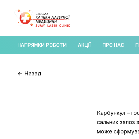
НАПРЯМКИ РОБОТИ
АКЦІЇ
ПРО НАС
П
<-
Назад
Карбункул – го
сальних залоз 
може сформуват