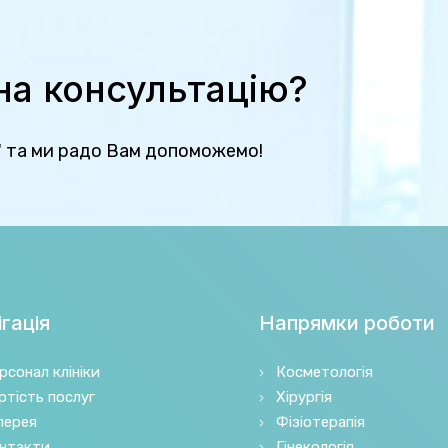
 на консультацію?
" та ми радо Вам допоможемо!
гація
Напрямки роботи
рсонал клініки
Косметологія
ртість послуг
Хірургія
лерея
Фізіотерапія
нтакти
Гінекологія