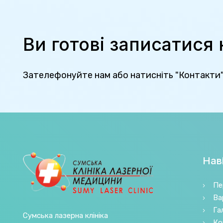
Ви готові записатися
Зателефонуйте нам або натисніть "Контакти
Наві
Пе
Ва
Га
Сумська лазерна клініка
Ко