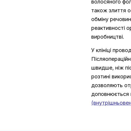
волосяного фол
також злиття о
обміну речовин
реактивності ор
виробництві.
У клініці пров
Післяопераційн
швидше, ніж пі
розтині викори
дозволяють отр
доповнюється 
(внутрішньовен