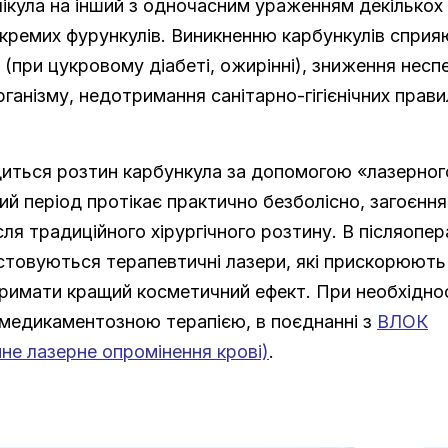
ікула на інший з одночасним ураженням декількох ф
кремих фурункулів. Виникненню карбункулів спри
 (при цукровому діабеті, ожирінні), зниження несп
ганізму, недотримання санітарно-гігієнічних правил
одиться розтин карбункула за допомогою «лазерног
ий період протікає практично безболісно, ​​загоєнн
сля традиційного хірургічного розтину. В післяопе
стовуються терапевтичні лазери, які прискорюють 
имати кращий косметичний ефект. При необхідност
медикаментозною терапією, в поєднанні з
ВЛОК
не лазерне опромінення крові)
.