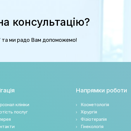
 на консультацію?
" та ми радо Вам допоможемо!
гація
Напрямки роботи
рсонал клініки
Косметологія
ртість послуг
Хірургія
лерея
Фізіотерапія
нтакти
Гінекологія