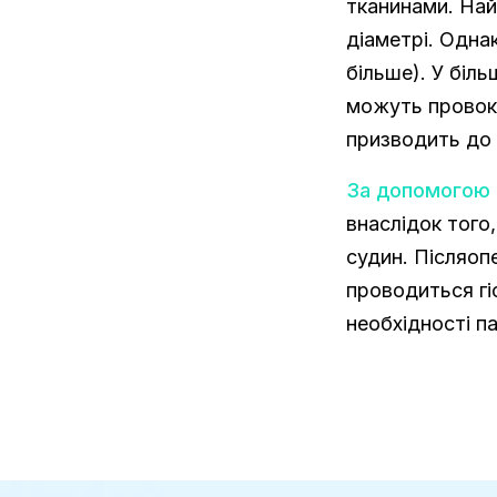
тканинами. Най
діаметрі. Однак
більше). У біль
можуть провоку
призводить до 
За допомогою 
внаслідок того
судин. Післяоп
проводиться гі
необхідності п