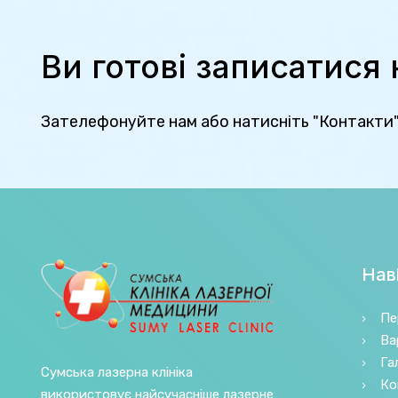
Ви готові записатися
Зателефонуйте нам або натисніть "Контакти
Наві
Пе
Ва
Га
Сумська лазерна клініка
Ко
використовує найсучасніше лазерне