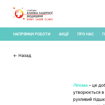
НАПРЯМКИ РОБОТИ
АКЦІЇ
ПРО НАС
П
<-
Назад
Ліпома
– це до
утворюється в 
рухливий підшк