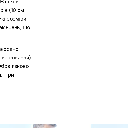
-5 см в
ів (10 см і
икі розміри
акінчень, що
зкровно
заварювання)
Обов’язково
я. При