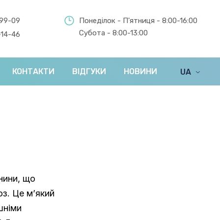
-99-09
Понеділок - П'ятниця - 8:00-16:00
Субота - 8:00-13:00
-14-46
КОНТАКТИ
ВІДГУКИ
НОВИНИ
UA
EN
нини, що
з. Це м’який
шніми