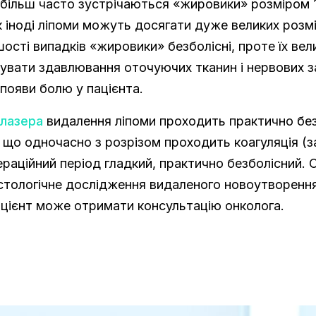
більш часто зустрічаються «жировики» розміром 1
 іноді ліпоми можуть досягати дуже великих розмір
шості випадків «жировики» безболісні, проте їх вел
вати здавлювання оточуючих тканин і нервових з
появи болю у пацієнта.
лазера
видалення ліпоми проходить практично бе
, що одночасно з розрізом проходить коагуляція (
ераційний період гладкий, практично безболісний. 
стологічне дослідження видаленого новоутворенн
ацієнт може отримати консультацію онколога.