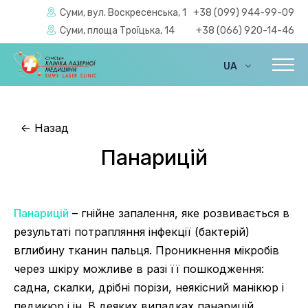
Суми, вул. Воскресенська, 1
+38 (099) 944-99-09
Суми, площа Троїцька, 14
+38 (066) 920-14-46
UA
EN
<-
Назад
Панарицій
Панарицій
– гнійне запалення, яке розвивається в
результаті потрапляння інфекції (бактерій)
вглибину тканин пальця. Проникнення мікробів
через шкіру можливе в разі її пошкодження:
садна, скалки, дрібні порізи, неякісний манікюр і
педикюр і ін. В деяких випадках панарицій