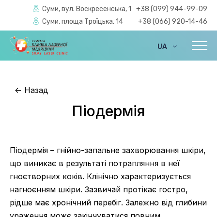
Суми, вул. Воскресенська, 1
+38 (099) 944-99-09
Суми, площа Троїцька, 14
+38 (066) 920-14-46
UA
EN
<-
Назад
Піодермія
Піодермія – гнійно-запальне захворювання шкіри,
що виникає в результаті потрапляння в неї
гноєтворних коків. Клінічно характеризується
нагноєнням шкіри. Зазвичай протікає гостро,
рідше має хронічний перебіг. Залежно від глибини
ураження можє закінчуватися повним