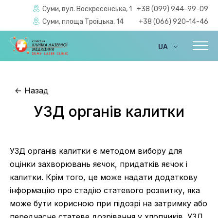
Суми, вул. Воскресенська, 1
+38 (099) 944-99-09
Суми, площа Троїцька, 14
+38 (066) 920-14-46
UA
EN
<-
Назад
УЗД органів калитки
УЗД органів калитки є методом вибору для
оцінки захворювань яєчок, придатків яєчок і
калитки. Крім того, це може надати додаткову
інформацію про стадію статевого розвитку, яка
може бути корисною при підозрі на затримку або
передчасне статеве дозрівання у хлопчиків. УЗД