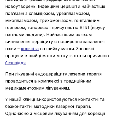
новоутворень. Інфекційні цервіціти найчастіше
пов’язані з хламідіозом, уреаплазмозом,
мікоплазмозом, трихомоніазом, генітальним
герпесом, гонореєю і присутністю ВПЛ (вірусу
папіломи людини). Найчастішим шляхом
виникнення цервіциту є поширення запалення
піхви –
кольпіта
на шийку матки. Запальні
процеси в шийці матки можуть стати причиною
безпліддя
.
При лікуванні ендоцервіциту лазерна терапія
проводиться в комплексі з традиційним
медикаментозним лікуванням.
У нашій клініці використовуються контактні та
безконтактні методики лазерної терапії.
Одночасно з місцевим лікуванням для корекції