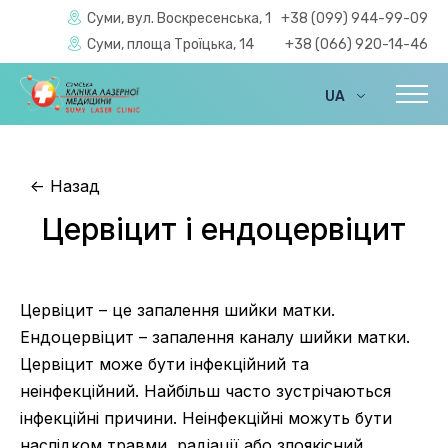
Суми, вул. Воскресенська, 1
+38 (099) 944-99-09
Суми, площа Троїцька, 14
+38 (066) 920-14-46
UA
EN
<-
Назад
Цервіцит і ендоцервіцит
Цервіцит – це запалення шийки матки.
Ендоцервіцит – запалення каналу шийки матки.
Цервіцит може бути інфекційний та
неінфекційний. Найбільш часто зустрічаються
інфекційні причини. Неінфекційні можуть бути
наслідком травми, радіації або злоякісний