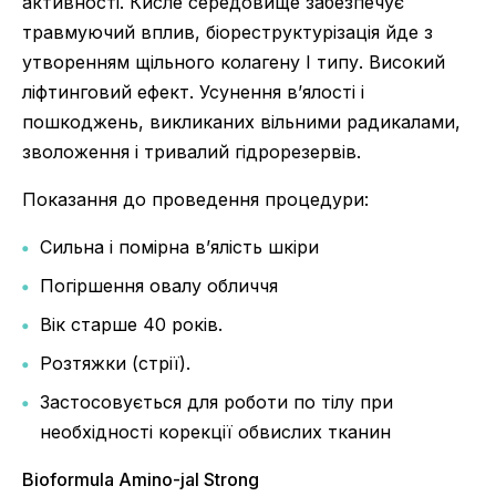
активності. Кисле середовище забезпечує
травмуючий вплив, біореструктурізація йде з
утворенням щільного колагену I типу. Високий
ліфтинговий ефект. Усунення в’ялості і
пошкоджень, викликаних вільними радикалами,
зволоження і тривалий гідрорезервів.
Показання до проведення процедури:
Сильна і помірна в’ялість шкіри
Погіршення овалу обличчя
Вік старше 40 років.
Розтяжки (стрії).
Застосовується для роботи по тілу при
необхідності корекції обвислих тканин
Bioformula Amino-jal Strong