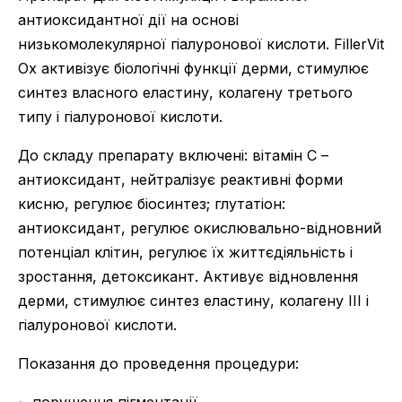
антиоксидантної дії на основі
низькомолекулярної гіалуронової кислоти. FillerVit
Ox активізує біологічні функції дерми, стимулює
синтез власного еластину, колагену третього
типу і гіалуронової кислоти.
До складу препарату включені: вітамін С –
антиоксидант, нейтралізує реактивні форми
кисню, регулює біосинтез; глутатіон:
антиоксидант, регулює окислювально-відновний
потенціал клітин, регулює їх життєдіяльність і
зростання, детоксикант. Активує відновлення
дерми, стимулює синтез еластину, колагену III і
гіалуронової кислоти.
Показання до проведення процедури: