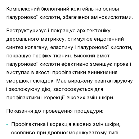
Комплексний біологічний коктейль на основі
гіалуронової кислоти, збагаченої амінокислотами.
Реструктуризує і покращує архітектоніку
дермального матриксу, стимулює ендогенний
синтез колагену, еластину і гіалуронової кислоти,
покращує трофіку тканин. Високий вміст
гіалуронової кислоти ефективно зменшує прояв і
виступає в якості профілактики виникнення
зморшок і складок. Має виражену ревіталізіруючу
і зволожуючу дію, застосовується для
профілактики і корекції вікових змін шкіри.
Показання до проведення процедури:
Профілактика і корекція вікових змін шкіри,
особливо при дробнозморшкуватому типі