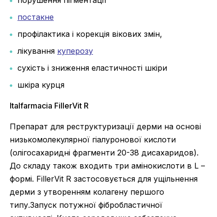
порушення пігментації
постакне
профілактика і корекція вікових змін,
лікування
куперозу
сухість і зниження еластичності шкіри
шкіра курця
Italfarmacia FillerVit R
Препарат для реструктуризації дерми на основі
низькомолекулярної гіалуронової кислоти
(олігосахаридні фрагменти 20-38 дисахаридов).
До складу також входить три амінокислоти в L –
формі. FillerVit R застосовується для ущільнення
дерми з утворенням колагену першого
типу.Запуск потужної фібробластичної