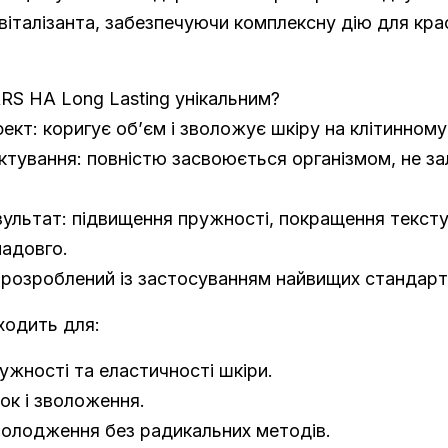
евіталізанта, забезпечуючи комплексну дію для кра
RS HA Long Lasting унікальним?
ект: коригує об’єм і зволожує шкіру на клітинному 
ктування: повністю засвоюється організмом, не з
зультат: підвищення пружності, покращення тексту
адовго.
: розроблений із застосуванням найвищих стандарті
дходить для:
ужності та еластичності шкіри.
ок і зволоження.
олодження без радикальних методів.