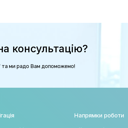
 на консультацію?
" та ми радо Вам допоможемо!
гація
Напрямки роботи