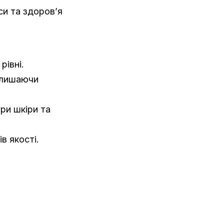
си та здоров’я
рівні.
алишаючи
ри шкіри та
в якості.