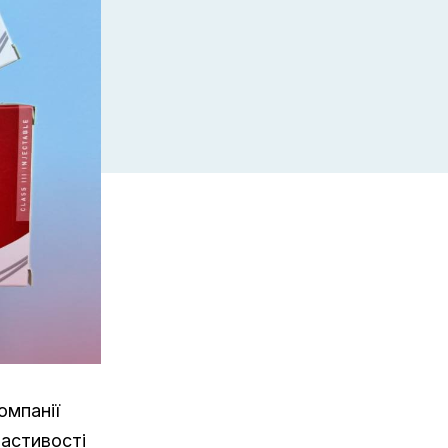
омпанії
ластивості