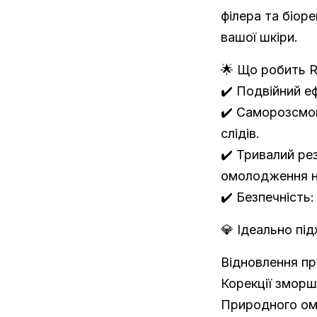
філера та біор
вашої шкіри.
🌟 Що робить R
✔️ Подвійний еф
✔️ Саморозсмо
слідів.
✔️ Тривалий ре
омолодження н
✔️ Безпечність
💎 Ідеально пі
Відновлення пр
Корекції зморш
Природного ом