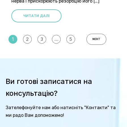
нерва і прискорюють резорбцію його […]
ЧИТАТИ ДАЛІ
1
2
3
…
5
NEXT
Ви готові записатися на
консультацію?
Зателефонуйте нам або натисніть "Контакти" та
ми радо Вам допоможемо!