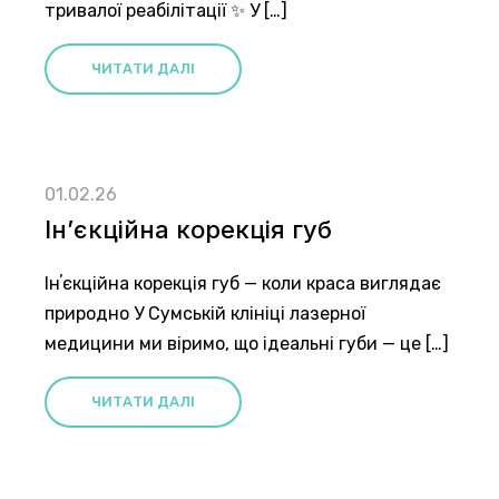
тривалої реабілітації ✨ У […]
ЧИТАТИ ДАЛІ
01.02.26
Інʼєкційна корекція губ
Інʼєкційна корекція губ — коли краса виглядає
природно У Сумській клініці лазерної
медицини ми віримо, що ідеальні губи — це […]
ЧИТАТИ ДАЛІ