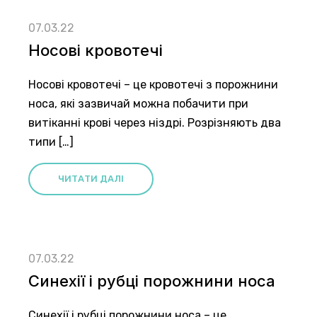
07.03.22
Носові кровотечі
Носові кровотечі – це кровотечі з порожнини
носа, які зазвичай можна побачити при
витіканні крові через ніздрі. Розрізняють два
типи […]
ЧИТАТИ ДАЛІ
07.03.22
Синехії і рубці порожнини носа
Синехії і рубці порожнини носа – це